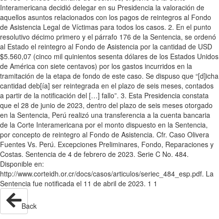
Interamericana decidió delegar en su Presidencia la valoración de
aquellos asuntos relacionados con los pagos de reintegros al Fondo
de Asistencia Legal de Víctimas para todos los casos. 2. En el punto
resolutivo décimo primero y el párrafo 176 de la Sentencia, se ordenó
al Estado el reintegro al Fondo de Asistencia por la cantidad de USD
$5.560,07 (cinco mil quinientos sesenta dólares de los Estados Unidos
de América con siete centavos) por los gastos incurridos en la
tramitación de la etapa de fondo de este caso. Se dispuso que “[d]icha
cantidad deb[ía] ser reintegrada en el plazo de seis meses, contados
a partir de la notificación del […] fallo”. 3. Esta Presidencia constata
que el 28 de junio de 2023, dentro del plazo de seis meses otorgado
en la Sentencia, Perú realizó una transferencia a la cuenta bancaria
de la Corte Interamericana por el monto dispuesto en la Sentencia,
por concepto de reintegro al Fondo de Asistencia. Cfr. Caso Olivera
Fuentes Vs. Perú. Excepciones Preliminares, Fondo, Reparaciones y
Costas. Sentencia de 4 de febrero de 2023. Serie C No. 484.
Disponible en:
http://www.corteidh.or.cr/docs/casos/articulos/seriec_484_esp.pdf. La
Sentencia fue notificada el 11 de abril de 2023. 1 1
Back