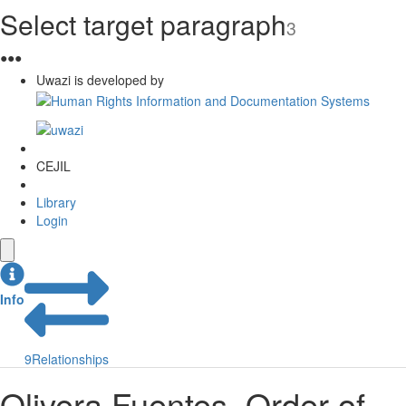
Select target paragraph
3
●
●
●
Uwazi is developed by
CEJIL
Library
Login
Info
9
Relationships
Olivera Fuentes. Order of