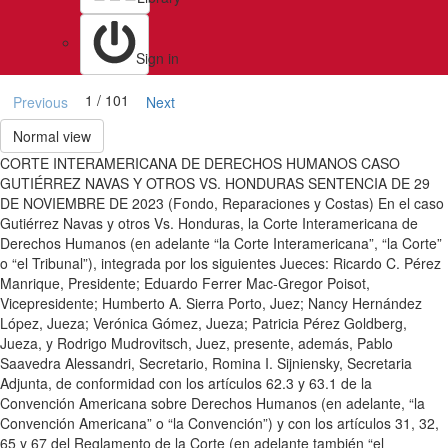
Sign in
1 / 101
Previous
Next
Normal view
CORTE INTERAMERICANA DE DERECHOS HUMANOS CASO
GUTIÉRREZ NAVAS Y OTROS VS. HONDURAS SENTENCIA DE 29
DE NOVIEMBRE DE 2023 (Fondo, Reparaciones y Costas) En el caso
Gutiérrez Navas y otros Vs. Honduras, la Corte Interamericana de
Derechos Humanos (en adelante “la Corte Interamericana”, “la Corte”
o “el Tribunal”), integrada por los siguientes Jueces: Ricardo C. Pérez
Manrique, Presidente; Eduardo Ferrer Mac-Gregor Poisot,
Vicepresidente; Humberto A. Sierra Porto, Juez; Nancy Hernández
López, Jueza; Verónica Gómez, Jueza; Patricia Pérez Goldberg,
Jueza, y Rodrigo Mudrovitsch, Juez, presente, además, Pablo
Saavedra Alessandri, Secretario, Romina I. Sijniensky, Secretaria
Adjunta, de conformidad con los artículos 62.3 y 63.1 de la
Convención Americana sobre Derechos Humanos (en adelante, “la
Convención Americana” o “la Convención”) y con los artículos 31, 32,
65 y 67 del Reglamento de la Corte (en adelante también “el