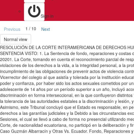
Sign in
1 / 10
Previous
Next
Normal view
RESOLUCIÓN DE LA CORTE INTERAMERICANA DE DERECHOS HUM
SENTENCIA VISTO: 1. La Sentencia de fondo, reparaciones y costas dic
20201. La Corte, tomando en cuenta el reconocimiento parcial de respo
violaciones de los derechos a la vida, a la integridad personal, a la p
incumplimiento de las obligaciones de prevenir actos de violencia contr
Vicerrector del colegio al que asistía y tolerada por la institución educ
poder y confianza, por haber sido los actos sexuales cometidos por un
adolescente de 14 años por un período superior a un año, incluyó acoso,
discriminación en forma interseccional, en la que confluyeron distintos
la tolerancia de las autoridades estatales a la discriminación y lesió
Asimismo, este Tribunal concluyó que el Estado es responsable, en per
derechos a las garantías judiciales y la Debido a las circunstancias 
Sesiones, el cual se llevó a cabo de forma no presencial utilizando me
Corte, de nacionalidad ecuatoriana, no participó en la deliberación y f
Caso Guzmán Albarracín y Otras Vs. Ecuador. Fondo, Reparaciones y C