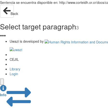
Sentencia se encuentra disponible en: http://www.corteidh.or.cr/docs/c
Back
Select target paragraph
3
●
●
●
Uwazi is developed by
CEJIL
Library
Login
Info