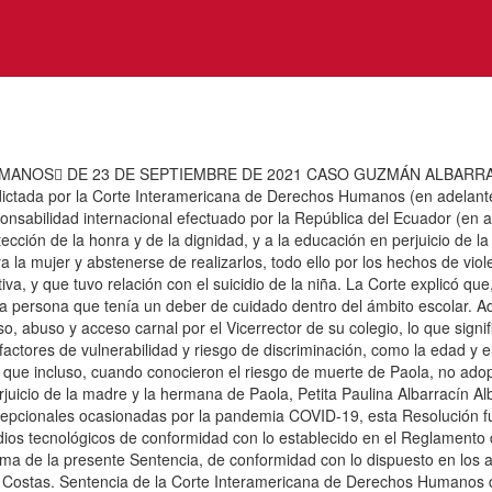
ANOS DE 23 DE SEPTIEMBRE DE 2021 CASO GUZMÁN ALBARRA
tada por la Corte Interamericana de Derechos Humanos (en adelante “la
nsabilidad internacional efectuado por la República del Ecuador (en ad
rotección de la honra y de la dignidad, y a la educación en perjuicio d
a la mujer y abstenerse de realizarlos, todo ello por los hechos de viol
ativa, y que tuvo relación con el suicidio de la niña. La Corte explicó q
a persona que tenía un deber de cuidado dentro del ámbito escolar. Ade
 abuso y acceso carnal por el Vicerrector de su colegio, lo que signifi
 factores de vulnerabilidad y riesgo de discriminación, como la edad y 
n, y que incluso, cuando conocieron el riesgo de muerte de Paola, no ad
juicio de la madre y la hermana de Paola, Petita Paulina Albarracín Al
excepcionales ocasionadas por la pandemia COVID-19, esta Resolución f
dios tecnológicos de conformidad con lo establecido en el Reglamento d
irma de la presente Sentencia, de conformidad con lo dispuesto en los a
ostas. Sentencia de la Corte Interamericana de Derechos Humanos de 2