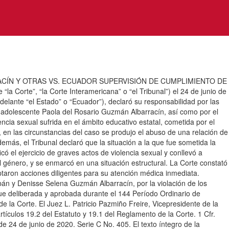
CÍN Y OTRAS VS. ECUADOR SUPERVISIÓN DE CUMPLIMIENTO DE
 Corte”, “la Corte Interamericana” o “el Tribunal”) el 24 de junio de
elante “el Estado” o “Ecuador”), declaró su responsabilidad por las
e la adolescente Paola del Rosario Guzmán Albarracín, así como por el
encia sexual sufrida en el ámbito educativo estatal, cometida por el
ue, en las circunstancias del caso se produjo el abuso de una relación de
más, el Tribunal declaró que la situación a la que fue sometida la
có el ejercicio de graves actos de violencia sexual y conllevó a
el género, y se enmarcó en una situación estructural. La Corte constató
optaron acciones diligentes para su atención médica inmediata.
bán y Denisse Selena Guzmán Albarracín, por la violación de los
ue deliberada y aprobada durante el 144 Período Ordinario de
e la Corte. El Juez L. Patricio Pazmiño Freire, Vicepresidente de la
rtículos 19.2 del Estatuto y 19.1 del Reglamento de la Corte. 1 Cfr.
4 de junio de 2020. Serie C No. 405. El texto íntegro de la