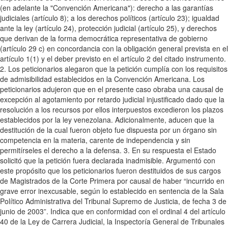
(en adelante la "Convención Americana"): derecho a las garantías
judiciales (artículo 8); a los derechos políticos (artículo 23); igualdad
ante la ley (artículo 24), protección judicial (artículo 25), y derechos
que derivan de la forma democrática representativa de gobierno
(artículo 29 c) en concordancia con la obligación general prevista en el
artículo 1(1) y el deber previsto en el artículo 2 del citado instrumento.
2. Los peticionarios alegaron que la petición cumplía con los requisitos
de admisibilidad establecidos en la Convención Americana. Los
peticionarios adujeron que en el presente caso obraba una causal de
excepción al agotamiento por retardo judicial injustificado dado que la
resolución a los recursos por ellos interpuestos excedieron los plazos
establecidos por la ley venezolana. Adicionalmente, aducen que la
destitución de la cual fueron objeto fue dispuesta por un órgano sin
competencia en la materia, carente de independencia y sin
permitírseles el derecho a la defensa. 3. En su respuesta el Estado
solicitó que la petición fuera declarada inadmisible. Argumentó con
este propósito que los peticionarios fueron destituidos de sus cargos
de Magistrados de la Corte Primera por causal de haber “incurrido en
grave error inexcusable, según lo establecido en sentencia de la Sala
Político Administrativa del Tribunal Supremo de Justicia, de fecha 3 de
junio de 2003”. Indica que en conformidad con el ordinal 4 del artículo
40 de la Ley de Carrera Judicial, la Inspectoría General de Tribunales