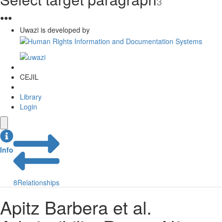
3
●
●
●
Uwazi is developed by
CEJIL
Library
Login
Info
8
Relationships
Apitz Barbera et al.