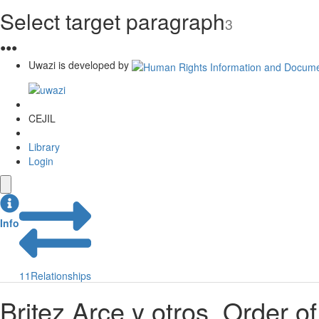
Select target paragraph
3
●
●
●
Uwazi is developed by
CEJIL
Library
Login
Info
11
Relationships
Britez Arce y otros. Order of