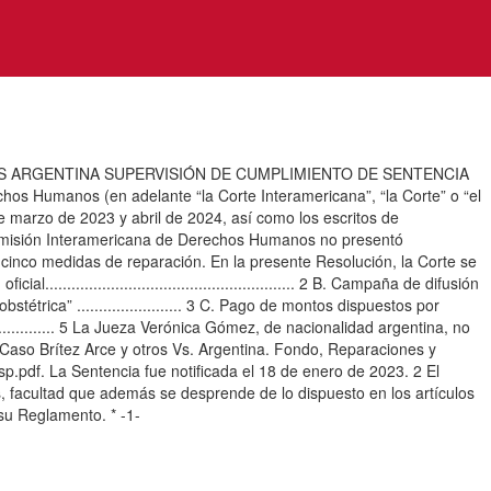
VS ARGENTINA SUPERVISIÓN DE CUMPLIMIENTO DE SENTENCIA
chos Humanos (en adelante “la Corte Interamericana”, “la Corte” o “el
e marzo de 2023 y abril de 2024, así como los escritos de
a Comisión Interamericana de Derechos Humanos no presentó
cinco medidas de reparación. En la presente Resolución, la Corte se
................................................... 2 B. Campaña de difusión
trica” ........................ 3 C. Pago de montos dispuestos por
............ 5 La Jueza Verónica Gómez, de nacionalidad argentina, no
. Caso Brítez Arce y otros Vs. Argentina. Fondo, Reparaciones y
p.pdf. La Sentencia fue notificada el 18 de enero de 2023. 2 El
es, facultad que además se desprende de lo dispuesto en los artículos
su Reglamento. * -1-