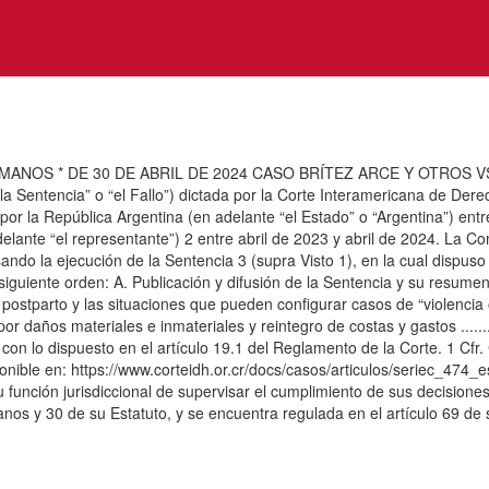
NOS * DE 30 DE ABRIL DE 2024 CASO BRÍTEZ ARCE Y OTROS 
a Sentencia” o “el Fallo”) dictada por la Corte Interamericana de Dere
or la República Argentina (en adelante “el Estado” o “Argentina”) entr
delante “el representante”) 2 entre abril de 2023 y abril de 2024. L
 la ejecución de la Sentencia 3 (supra Visto 1), en la cual dispuso 
e orden: A. Publicación y difusión de la Sentencia y su resumen oficial......
stparto y las situaciones que pueden configurar casos de “violencia obsté
r daños materiales e inmateriales y reintegro de costas y gastos .......
 con lo dispuesto en el artículo 19.1 del Reglamento de la Corte. 1 Cfr
ible en: https://www.corteidh.or.cr/docs/casos/articulos/seriec_474_es
u función jurisdiccional de supervisar el cumplimiento de sus decision
s y 30 de su Estatuto, y se encuentra regulada en el artículo 69 de 