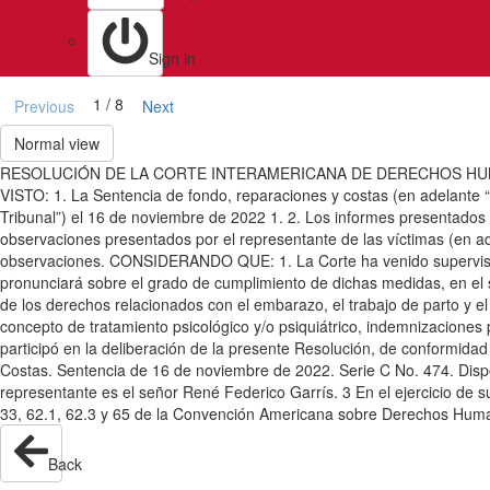
Sign in
1 / 8
Previous
Next
Normal view
RESOLUCIÓN DE LA CORTE INTERAMERICANA DE DERECHOS HUMA
VISTO: 1. La Sentencia de fondo, reparaciones y costas (en adelante “l
Tribunal”) el 16 de noviembre de 2022 1. 2. Los informes presentados p
observaciones presentados por el representante de las víctimas (en a
observaciones. CONSIDERANDO QUE: 1. La Corte ha venido supervisando
pronunciará sobre el grado de cumplimiento de dichas medidas, en el siguient
de los derechos relacionados con el embarazo, el trabajo de parto y el po
concepto de tratamiento psicológico y/o psiquiátrico, indemnizaciones po
participó en la deliberación de la presente Resolución, de conformidad
Costas. Sentencia de 16 de noviembre de 2022. Serie C No. 474. Dispon
representante es el señor René Federico Garrís. 3 En el ejercicio de s
33, 62.1, 62.3 y 65 de la Convención Americana sobre Derechos Humano
Back