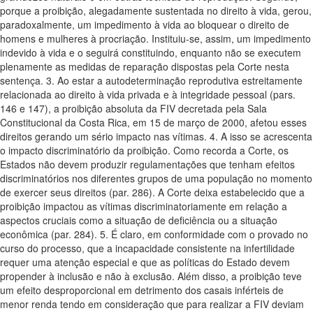
porque a proibição, alegadamente sustentada no direito à vida, gerou,
paradoxalmente, um impedimento à vida ao bloquear o direito de
homens e mulheres à procriação. Instituiu-se, assim, um impedimento
indevido à vida e o seguirá constituindo, enquanto não se executem
plenamente as medidas de reparação dispostas pela Corte nesta
sentença. 3. Ao estar a autodeterminação reprodutiva estreitamente
relacionada ao direito à vida privada e à integridade pessoal (pars.
146 e 147), a proibição absoluta da FIV decretada pela Sala
Constitucional da Costa Rica, em 15 de março de 2000, afetou esses
direitos gerando um sério impacto nas vítimas. 4. A isso se acrescenta
o impacto discriminatório da proibição. Como recorda a Corte, os
Estados não devem produzir regulamentações que tenham efeitos
discriminatórios nos diferentes grupos de uma população no momento
de exercer seus direitos (par. 286). A Corte deixa estabelecido que a
proibição impactou as vítimas discriminatoriamente em relação a
aspectos cruciais como a situação de deficiência ou a situação
econômica (par. 284). 5. É claro, em conformidade com o provado no
curso do processo, que a incapacidade consistente na infertilidade
requer uma atenção especial e que as políticas do Estado devem
propender à inclusão e não à exclusão. Além disso, a proibição teve
um efeito desproporcional em detrimento dos casais inférteis de
menor renda tendo em consideração que para realizar a FIV deviam