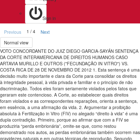
Sign in
1 / 4
Previous
Next
Normal view
VOTO CONCORDANTE DO JUIZ DIEGO GARCIA-SAYÁN SENTENÇA
DA CORTE INTERAMERICANA DE DIREITOS HUMANOS CASO
ARTAVIA MURILLO E OUTROS ("FECUNDAÇÃO IN VITRO") VS.
COSTA RICA DE 28 DE NOVEMBRO DE 2012 1. Esta sentença é uma
decisão muito importante e clara da Corte para consolidar os direitos
à integridade pessoal, à vida privada e familiar e o princípio de não
discriminação. Todos eles foram seriamente violados pelos fatos que
geraram este contencioso. A Corte, ao estabelecer quais direitos
foram violados e as correspondentes reparações, orienta a sentença,
em essência, a uma afirmação da vida. 2. Argumentar a proibição
absoluta à Fertilização in Vitro (FIV) no alegado “direito à vida” é uma
dupla contradição. Primeiro, porque ao afirmar que com a FIV se
produziria “perda embrionária”, omite-se que, como restou
demonstrado nos autos, as perdas embrionárias também ocorrem nas
gravidezes naturais e em outras técnicas de reprodução. Segundo,