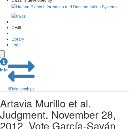
Uwazi is developed by
CEJIL
Library
Login
Info
5
Relationships
Artavia Murillo et al.
Judgment. November 28,
2012. Vote García-Sayán