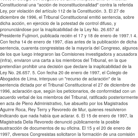
Constitucional una "acción de inconstitucionalidad" contra la referida
Ley, por violación del artículo 112 de la Constitución. 3. El 27 de
diciembre de 1996, el Tribunal Constitucional emitió sentencia, sobre
dicha acción, en ejercicio de la potestad de control difuso, y
pronunciándose por la inaplicabilidad de la Ley No. 26.657 al
Presidente Fujimori, publicada recién el 17 y 18 de enero de 1997.1 4.
Con fecha 14 de enero de 1997, días antes de la publicación de dicha
sentencia, cuarenta congresistas de la mayoría del Congreso, algunos
de los que luego integraron las Comisiones investigadora y acusadora
(infra), enviaron una carta a los miembros del Tribunal, en la que
pretendían prohibir una decisión que declare la inaplicabilidad de la
Ley No. 26.657. 5. Con fecha 20 de enero de 1997, el Colegio de
Abogados de Lima, interpuso un "recurso de aclaración" de la
sentencia dictada por el Tribunal Constitucional el 27 de diciembre de
1996, aclaración que, según los peticionarios, de conformidad con un
acuerdo verbal de los miembros del Tribunal, ratificado posteriormente
en acta de Pleno Administrativo, fue absuelto por los Magistrados
Aguirre Roca, Rey Terry y Revoredo de Mur, quienes resolvieron
indicando que nada había que aclarar. 6. El 15 de enero de 1997, la
Magistrada Delia Revoredo denunció públicamente la posible
sustracción de documentos de su oficina. El 15 y el 20 de enero de
1997, diversos Congresistas solicitaron la formación de una comisión