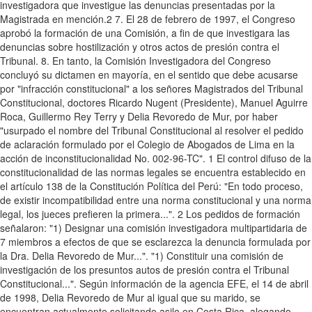
investigadora que investigue las denuncias presentadas por la
Magistrada en mención.2 7. El 28 de febrero de 1997, el Congreso
aprobó la formación de una Comisión, a fin de que investigara las
denuncias sobre hostilización y otros actos de presión contra el
Tribunal. 8. En tanto, la Comisión Investigadora del Congreso
concluyó su dictamen en mayoría, en el sentido que debe acusarse
por "infracción constitucional" a los señores Magistrados del Tribunal
Constitucional, doctores Ricardo Nugent (Presidente), Manuel Aguirre
Roca, Guillermo Rey Terry y Delia Revoredo de Mur, por haber
"usurpado el nombre del Tribunal Constitucional al resolver el pedido
de aclaración formulado por el Colegio de Abogados de Lima en la
acción de inconstitucionalidad No. 002-96-TC". 1 El control difuso de la
constitucionalidad de las normas legales se encuentra establecido en
el artículo 138 de la Constitución Política del Perú: "En todo proceso,
de existir incompatibilidad entre una norma constitucional y una norma
legal, los jueces prefieren la primera...". 2 Los pedidos de formación
señalaron: "1) Designar una comisión investigadora multipartidaria de
7 miembros a efectos de que se esclarezca la denuncia formulada por
la Dra. Delia Revoredo de Mur...". "1) Constituir una comisión de
investigación de los presuntos autos de presión contra el Tribunal
Constitucional...". Según información de la agencia EFE, el 14 de abril
de 1998, Delia Revoredo de Mur al igual que su marido, se
encuentran actualmente solicitando asilo en Costa Rica, alegando