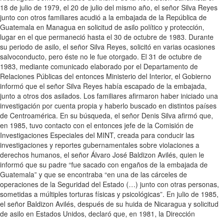
18 de julio de 1979, el 20 de julio del mismo año, el señor Silva Reyes
junto con otros familiares acudió a la embajada de la República de
Guatemala en Managua en solicitud de asilo político y protección,
lugar en el que permaneció hasta el 30 de octubre de 1983. Durante
su periodo de asilo, el señor Silva Reyes, solicitó en varias ocasiones
salvoconducto, pero éste no le fue otorgado. El 31 de octubre de
1983, mediante comunicado elaborado por el Departamento de
Relaciones Públicas del entonces Ministerio del Interior, el Gobierno
informó que el señor Silva Reyes había escapado de la embajada,
junto a otros dos asilados. Los familiares afirmaron haber iniciado una
investigación por cuenta propia y haberlo buscado en distintos países
de Centroamérica. En su búsqueda, el señor Denis Silva afirmó que,
en 1985, tuvo contacto con el entonces jefe de la Comisión de
Investigaciones Especiales del MINT, creada para conducir las
investigaciones y reportes gubernamentales sobre violaciones a
derechos humanos, el señor Álvaro José Baldizon Avilés, quien le
informó que su padre “fue sacado con engaños de la embajada de
Guatemala” y que se encontraba “en una de las cárceles de
operaciones de la Seguridad del Estado (…) junto con otras personas,
sometidas a múltiples torturas físicas y psicológicas”. En julio de 1985,
el señor Baldizon Avilés, después de su huida de Nicaragua y solicitud
de asilo en Estados Unidos, declaró que, en 1981, la Dirección