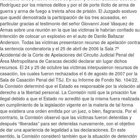
Rodríguez por los mismos delitos y por el de porte ilícito de arma de
guerra y arma de fuego a treinta años de prisión. El Juzgado sostuvo
que quedó demostrada la participación de los tres acusados, en
particular gracias al testimonio del señor Giovanni José Vásquez de
Armas sobre una reunión en la que las víctimas le habrían confiado su
intención de colocar un explosivo en el auto de Danilo Baltazar
Anderson. Todas las víctimas presentaron recurso de apelación contra
la sentencia condenatoria y el 25 de abril de 2006 la Sala 7ª
Accidental de la Corte de Apelaciones del Circuito Judicial Penal del
Área Metropolitana de Caracas decidió declarar sin lugar dichos
recursos. El 24 y 25 de octubre las víctimas interpusieron recursos de
casación, los cuales fueron rechazados el 6 de agosto de 2007 por la
Sala de Casación Penal del TSJ. En su Informe de Fondo No. 104/22,
la Comisión determinó que el Estado es responsable por la violación al
derecho a la libertad personal. La Comisión notó que la privación fue
ilegal debido a que el Estado no acreditó que la misma fuera realizada
en cumplimiento de la legislación vigente en la materia de tal forma
que existiera una orden emitida por un juez, o bien, flagrancia. Por el
contrario, la Comisión observó que las víctimas fueron detenidas y
después “liberadas” para ser detenidas nuevamente, con el objetivo
de dar una apariencia de legalidad a las declaraciones. En este
sentido, la Comisión consideró también que la situación de detención