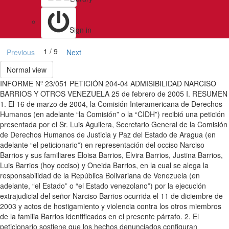
Sign in
1 / 9
Previous
Next
Normal view
INFORME Nº 23/051 PETICIÓN 204-04 ADMISIBILIDAD NARCISO
BARRIOS Y OTROS VENEZUELA 25 de febrero de 2005 I. RESUMEN
1. El 16 de marzo de 2004, la Comisión Interamericana de Derechos
Humanos (en adelante “la Comisión” o la “CIDH”) recibió una petición
presentada por el Sr. Luis Aguilera, Secretario General de la Comisión
de Derechos Humanos de Justicia y Paz del Estado de Aragua (en
adelante “el peticionario”) en representación del occiso Narciso
Barrios y sus familiares Eloisa Barrios, Elvira Barrios, Justina Barrios,
Luis Barrios (hoy occiso) y Oneida Barrios, en la cual se alega la
responsabilidad de la República Bolivariana de Venezuela (en
adelante, “el Estado” o “el Estado venezolano”) por la ejecución
extrajudicial del señor Narciso Barrios ocurrida el 11 de diciembre de
2003 y actos de hostigamiento y violencia contra los otros miembros
de la familia Barrios identificados en el presente párrafo. 2. El
peticionario sostiene que los hechos denunciados configuran