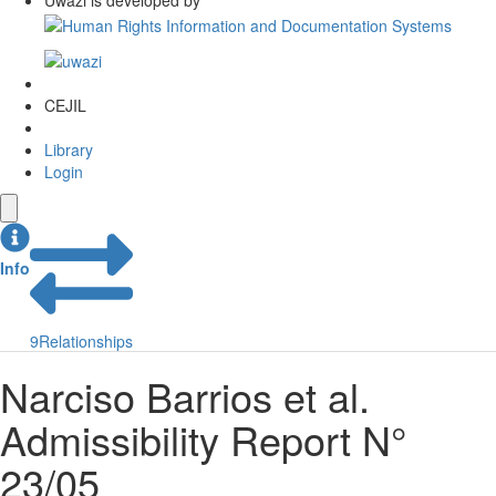
Uwazi is developed by
CEJIL
Library
Login
Info
9
Relationships
Narciso Barrios et al.
Admissibility Report N°
23/05