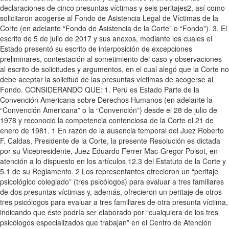
declaraciones de cinco presuntas víctimas y seis peritajes2, así como
solicitaron acogerse al Fondo de Asistencia Legal de Víctimas de la
Corte (en adelante “Fondo de Asistencia de la Corte” o “Fondo”). 3. El
escrito de 5 de julio de 2017 y sus anexos, mediante los cuales el
Estado presentó su escrito de interposición de excepciones
preliminares, contestación al sometimiento del caso y observaciones
al escrito de solicitudes y argumentos, en el cual alegó que la Corte no
debe aceptar la solicitud de las presuntas víctimas de acogerse al
Fondo. CONSIDERANDO QUE: 1. Perú es Estado Parte de la
Convención Americana sobre Derechos Humanos (en adelante la
“Convención Americana” o la “Convención”) desde el 28 de julio de
1978 y reconoció la competencia contenciosa de la Corte el 21 de
enero de 1981. 1 En razón de la ausencia temporal del Juez Roberto
F. Caldas, Presidente de la Corte, la presente Resolución es dictada
por su Vicepresidente, Juez Eduardo Ferrer Mac-Gregor Poisot, en
atención a lo dispuesto en los artículos 12.3 del Estatuto de la Corte y
5.1 de su Reglamento. 2 Los representantes ofrecieron un “peritaje
psicológico colegiado” (tres psicólogos) para evaluar a tres familiares
de dos presuntas víctimas y, además, ofrecieron un peritaje de otros
tres psicólogos para evaluar a tres familiares de otra presunta víctima,
indicando que éste podría ser elaborado por “cualquiera de los tres
psicólogos especializados que trabajan” en el Centro de Atención