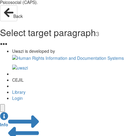
Psicosocial (CAPS).
Back
Select target paragraph
3
●
●
●
Uwazi is developed by
CEJIL
Library
Login
Info