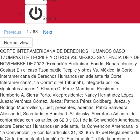
Sign in
1 / 63
Previous
Next
Normal view
CORTE INTERAMERICANA DE DERECHOS HUMANOS CASO
TZOMPAXTLE TECPILE Y OTROS VS. MÉXICO SENTENCIA DE 7 DE
NOVIEMBRE DE 2022 (Excepción Preliminar, Fondo, Reparaciones y
Costas) En el caso Tzompaxtle Tecpile y otros Vs. México, la Corte
Interamericana de Derechos Humanos (en adelante “la Corte
Interamericana”, “la Corte” o “el Tribunal”), integrada por los
siguientes Jueces *: Ricardo C. Pérez Manrique, Presidente;
Humberto A. Sierra Porto, Vicepresidente; Nancy Hernández López,
Jueza; Verónica Gómez, Jueza; Patricia Pérez Goldberg, Jueza, y
Rodrigo Mudrovitsch, Juez, presentes, además, Pablo Saavedra
Alessandri, Secretario, y Romina I. Sijniensky, Secretaria Adjunta, de
conformidad con los artículos 62.3 y 63.1 de la Convención Americana
sobre Derechos Humanos (en adelante, “la Convención Americana” o
“la Convención”) y con los artículos 31, 32, 65 y 67 del Reglamento de
la Corte (en adelante también “el Reglamento”), dicta la presente