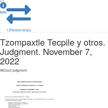
Info
12
Relationships
Tzompaxtle Tecpile y otros.
Judgment. November 7,
2022
IACourt judgment