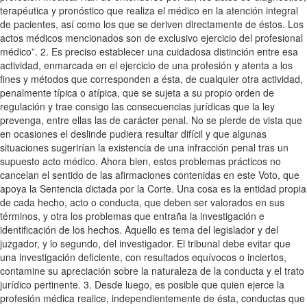
terapéutica y pronóstico que realiza el médico en la atención integral
de pacientes, así como los que se deriven directamente de éstos. Los
actos médicos mencionados son de exclusivo ejercicio del profesional
médico”. 2. Es preciso establecer una cuidadosa distinción entre esa
actividad, enmarcada en el ejercicio de una profesión y atenta a los
fines y métodos que corresponden a ésta, de cualquier otra actividad,
penalmente típica o atípica, que se sujeta a su propio orden de
regulación y trae consigo las consecuencias jurídicas que la ley
prevenga, entre ellas las de carácter penal. No se pierde de vista que
en ocasiones el deslinde pudiera resultar difícil y que algunas
situaciones sugerirían la existencia de una infracción penal tras un
supuesto acto médico. Ahora bien, estos problemas prácticos no
cancelan el sentido de las afirmaciones contenidas en este Voto, que
apoya la Sentencia dictada por la Corte. Una cosa es la entidad propia
de cada hecho, acto o conducta, que deben ser valorados en sus
términos, y otra los problemas que entraña la investigación e
identificación de los hechos. Aquello es tema del legislador y del
juzgador, y lo segundo, del investigador. El tribunal debe evitar que
una investigación deficiente, con resultados equívocos o inciertos,
contamine su apreciación sobre la naturaleza de la conducta y el trato
jurídico pertinente. 3. Desde luego, es posible que quien ejerce la
profesión médica realice, independientemente de ésta, conductas que