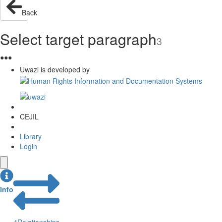
Back
Select target paragraph
3
●
●
●
Uwazi is developed by
CEJIL
Library
Login
Info