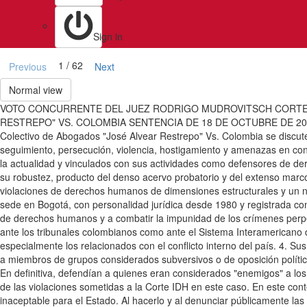
Sign in
1 / 62
Previous
Next
Normal view
VOTO CONCURRENTE DEL JUEZ RODRIGO MUDROVITSCH CORTE
RESTREPO" VS. COLOMBIA SENTENCIA DE 18 DE OCTUBRE DE 2023 (
Colectivo de Abogados "José Alvear Restrepo" Vs. Colombia se discute
seguimiento, persecución, violencia, hostigamiento y amenazas en co
la actualidad y vinculados con sus actividades como defensores de de
su robustez, producto del denso acervo probatorio y del extenso marc
violaciones de derechos humanos de dimensiones estructurales y un 
sede en Bogotá, con personalidad jurídica desde 1980 y registrada como
de derechos humanos y a combatir la impunidad de los crímenes perpet
ante los tribunales colombianos como ante el Sistema Interamericano
especialmente los relacionados con el conflicto interno del país. 4. 
a miembros de grupos considerados subversivos o de oposición polític
En definitiva, defendían a quienes eran considerados "enemigos" a los o
de las violaciones sometidas a la Corte IDH en este caso. En este cont
inaceptable para el Estado. Al hacerlo y al denunciar públicamente las