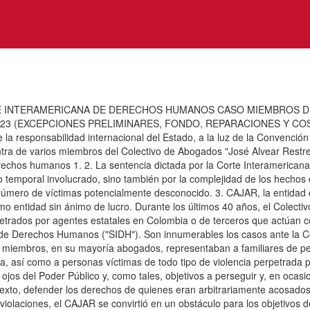
 INTERAMERICANA DE DERECHOS HUMANOS CASO MIEMBROS DE
EXCEPCIONES PRELIMINARES, FONDO, REPARACIONES Y COSTAS) I. 
 la responsabilidad internacional del Estado, a la luz de la Convenc
ntra de varios miembros del Colectivo de Abogados "José Alvear Restr
rechos humanos 1. 2. La sentencia dictada por la Corte Interamerican
o temporal involucrado, sino también por la complejidad de los hechos
número de víctimas potencialmente desconocido. 3. CAJAR, la entidad
 entidad sin ánimo de lucro. Durante los últimos 40 años, el Colectivo
rados por agentes estatales en Colombia o de terceros que actúan con
 de Derechos Humanos ("SIDH"). Son innumerables los casos ante la Co
Sus miembros, en su mayoría abogados, representaban a familiares de p
a, así como a personas víctimas de todo tipo de violencia perpetrada 
jos del Poder Público y, como tales, objetivos a perseguir y, en ocasion
exto, defender los derechos de quienes eran arbitrariamente acosados y
 violaciones, el CAJAR se convirtió en un obstáculo para los objetivos