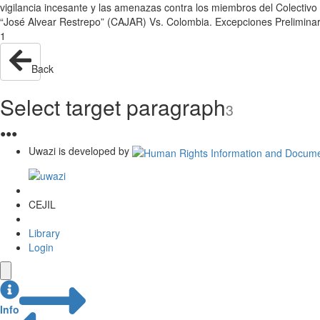
vigilancia incesante y las amenazas contra los miembros del Colectiv
“José Alvear Restrepo” (CAJAR) Vs. Colombia. Excepciones Preliminar
1
Back
Select target paragraph
3
●
●
●
Uwazi is developed by
CEJIL
Library
Login
Info