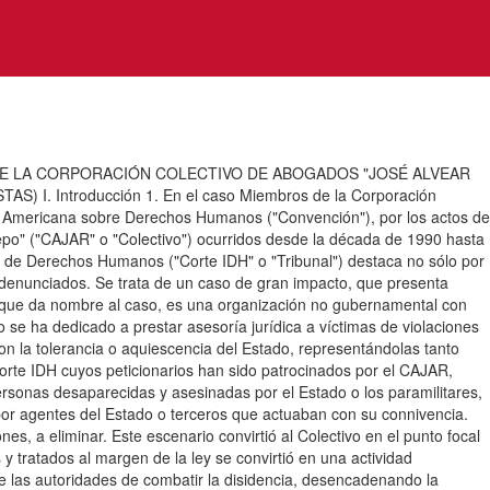
 LA CORPORACIÓN COLECTIVO DE ABOGADOS "JOSÉ ALVEAR
Introducción 1. En el caso Miembros de la Corporación
ión Americana sobre Derechos Humanos ("Convención"), por los actos de
epo" ("CAJAR" o "Colectivo") ocurridos desde la década de 1990 hasta
a de Derechos Humanos ("Corte IDH" o "Tribunal") destaca no sólo por
 denunciados. Se trata de un caso de gran impacto, que presenta
 que da nombre al caso, es una organización no gubernamental con
 se ha dedicado a prestar asesoría jurídica a víctimas de violaciones
 la tolerancia o aquiescencia del Estado, representándolas tanto
rte IDH cuyos peticionarios han sido patrocinados por el CAJAR,
ersonas desaparecidas y asesinadas por el Estado o los paramilitares,
por agentes del Estado o terceros que actuaban con su connivencia.
es, a eliminar. Este escenario convirtió al Colectivo en el punto focal
 tratados al margen de la ley se convirtió en una actividad
 de las autoridades de combatir la disidencia, desencadenando la