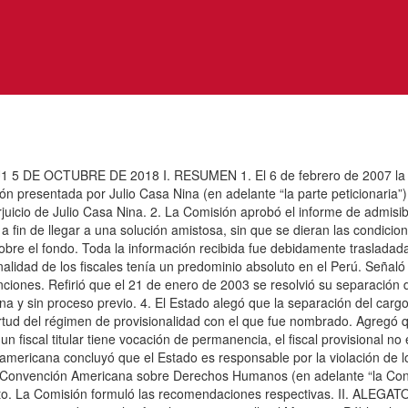
DE OCTUBRE DE 2018 I. RESUMEN 1. El 6 de febrero de 2007 la Co
ón presentada por Julio Casa Nina (en adelante “la parte peticionaria”)
rjuicio de Julio Casa Nina. 2. La Comisión aprobó el informe de admisi
 a fin de llegar a una solución amistosa, sin que se dieran las condicio
bre el fondo. Toda la información recibida fue debidamente trasladada
onalidad de los fiscales tenía un predominio absoluto en el Perú. Señ
nciones. Refirió que el 21 de enero de 2003 se resolvió su separación 
a y sin proceso previo. 4. El Estado alegó que la separación del cargo
irtud del régimen de provisionalidad con el que fue nombrado. Agregó 
n fiscal titular tiene vocación de permanencia, el fiscal provisional 
ricana concluyó que el Estado es responsable por la violación de los art
de la Convención Americana sobre Derechos Humanos (en adelante “la Co
ento. La Comisión formuló las recomendaciones respectivas. II. ALEGA