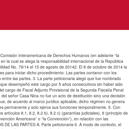
misión Interamericana de Derechos Humanos (en adelante “la
 en la cual se alega la responsabilidad internacional de la República
bilidad No. 79/14 el 15 de agosto de 20142. El 8 de octubre de 2014 la
nes para iniciar dicho procedimiento. Las partes contaron con los
 entre las partes. 3. La parte peticionaria alegó que fue nombrado
aló que desempeñó este cargo por 5 años consecutivos sin haber sido
del cargo de Fiscal Adjunto Provisional de la Segunda Fiscalía Penal
 del señor Casa Nina no fue un acto de destitución sino una decisión
que, de acuerdo al marco jurídico aplicable, dicho régimen no genera
no es permanente y solo ejerce sus funciones temporalmente. 5. Con
ículos 8.1, 8.2, 8.2 b), 8.2 c) (garantías judiciales), 9 (principio de
nvención Americana” o “la Convención”), en relación con las
TOS DE LAS PARTES A. Parte peticionaria 6. A modo de contexto, el