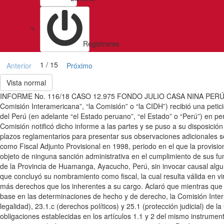
Registrarse
1 / 15
Anterior
Próximo
Vista normal
INFORME No. 116/18 CASO 12.975 FONDO JULIO CASA NINA PERÚ1 5 
Comisión Interamericana”, “la Comisión” o “la CIDH”) recibió una petici
del Perú (en adelante “el Estado peruano”, “el Estado” o “Perú”) en pe
Comisión notificó dicho informe a las partes y se puso a su disposición
plazos reglamentarios para presentar sus observaciones adicionales so
como Fiscal Adjunto Provisional en 1998, periodo en el que la provisi
objeto de ninguna sanción administrativa en el cumplimiento de sus fu
de la Provincia de Huamanga, Ayacucho, Perú, sin invocar causal algun
que concluyó su nombramiento como fiscal, la cual resulta válida en v
más derechos que los inherentes a su cargo. Aclaró que mientras que u
base en las determinaciones de hecho y de derecho, la Comisión Interame
legalidad), 23.1.c (derechos políticos) y 25.1 (protección judicial) 
obligaciones establecidas en los artículos 1.1 y 2 del mismo instrum