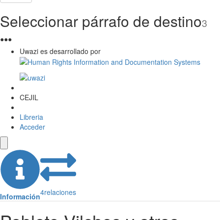
Seleccionar párrafo de destino
3
●
●
●
Uwazi es desarrollado por
CEJIL
Libreria
Acceder
4
relaciones
Información