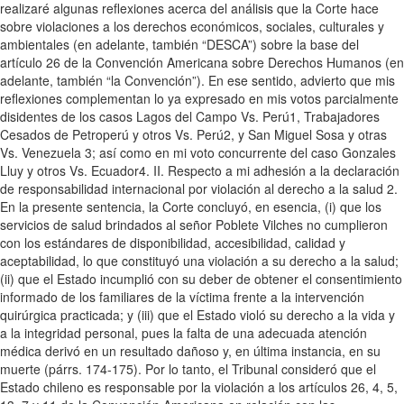
realizaré algunas reflexiones acerca del análisis que la Corte hace
sobre violaciones a los derechos económicos, sociales, culturales y
ambientales (en adelante, también “DESCA”) sobre la base del
artículo 26 de la Convención Americana sobre Derechos Humanos (en
adelante, también “la Convención”). En ese sentido, advierto que mis
reflexiones complementan lo ya expresado en mis votos parcialmente
disidentes de los casos Lagos del Campo Vs. Perú1, Trabajadores
Cesados de Petroperú y otros Vs. Perú2, y San Miguel Sosa y otras
Vs. Venezuela 3; así como en mi voto concurrente del caso Gonzales
Lluy y otros Vs. Ecuador4. II. Respecto a mi adhesión a la declaración
de responsabilidad internacional por violación al derecho a la salud 2.
En la presente sentencia, la Corte concluyó, en esencia, (i) que los
servicios de salud brindados al señor Poblete Vilches no cumplieron
con los estándares de disponibilidad, accesibilidad, calidad y
aceptabilidad, lo que constituyó una violación a su derecho a la salud;
(ii) que el Estado incumplió con su deber de obtener el consentimiento
informado de los familiares de la víctima frente a la intervención
quirúrgica practicada; y (iii) que el Estado violó su derecho a la vida y
a la integridad personal, pues la falta de una adecuada atención
médica derivó en un resultado dañoso y, en última instancia, en su
muerte (párrs. 174-175). Por lo tanto, el Tribunal consideró que el
Estado chileno es responsable por la violación a los artículos 26, 4, 5,