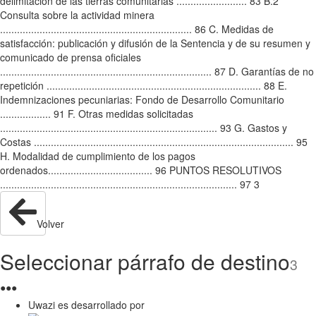
delimitación de las tierras comunitarias ......................... 83 B.2
Consulta sobre la actividad minera
.................................................................... 86 C. Medidas de
satisfacción: publicación y difusión de la Sentencia y de su resumen y
comunicado de prensa oficiales
........................................................................... 87 D. Garantías de no
repetición ............................................................................ 88 E.
Indemnizaciones pecuniarias: Fondo de Desarrollo Comunitario
.................. 91 F. Otras medidas solicitadas
............................................................................. 93 G. Gastos y
Costas ............................................................................................ 95
H. Modalidad de cumplimiento de los pagos
ordenados..................................... 96 PUNTOS RESOLUTIVOS
.................................................................................... 97 3
Volver
Seleccionar párrafo de destino
3
●
●
●
Uwazi es desarrollado por