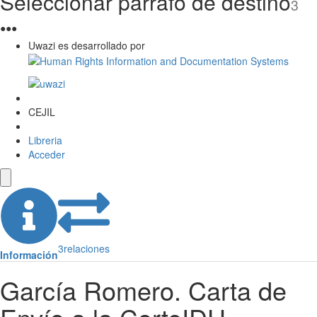
Seleccionar párrafo de destino
3
●
●
●
Uwazi es desarrollado por
CEJIL
Libreria
Acceder
3
relaciones
Información
García Romero. Carta de