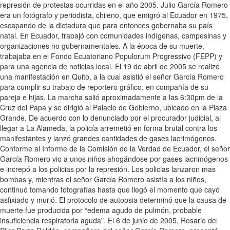
represión de protestas ocurridas en el año 2005. Julio García Romero
era un fotógrafo y periodista, chileno, que emigró al Ecuador en 1975,
escapando de la dictadura que para entonces gobernaba su país
natal. En Ecuador, trabajó con comunidades indígenas, campesinas y
organizaciones no gubernamentales. A la época de su muerte,
trabajaba en el Fondo Ecuatoriano Populorum Progressivo (FEPP) y
para una agencia de noticias local. El 19 de abril de 2005 se realizó
una manifestación en Quito, a la cual asistió el señor García Romero
para cumplir su trabajo de reportero gráfico, en compañía de su
pareja e hijas. La marcha salió aproximadamente a las 6:30pm de la
Cruz del Papa y se dirigió al Palacio de Gobierno, ubicado en la Plaza
Grande. De acuerdo con lo denunciado por el procurador judicial, al
llegar a La Alameda, la policía arremetió en forma brutal contra los
manifestantes y lanzó grandes cantidades de gases lacrimógenos.
Conforme al Informe de la Comisión de la Verdad de Ecuador, el señor
García Romero vio a unos niños ahogándose por gases lacrimógenos
e increpó a los policias por la represión. Los policias lanzaron mas
bombas y, mientras el señor García Romero asistía a los niños,
continuó tomando fotografías hasta que llegó el momento que cayó
asfixiado y murió. El protocolo de autopsia determinó que la causa de
muerte fue producida por “edema agudo de pulmón, probable
insuficiencia respiratoria aguda”. El 6 de junio de 2005, Rosario del