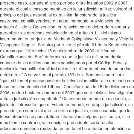
presente caso, aunada al largo período entre los años 2002 y 2007
durante el cual el caso se mantuvo en la jurisdicción militar, vulneró el
principio del juez natural, al extralimitar la esfera de la justicia
castrense, constituyéndose en aquel momento una violación del
artículo 8.1 de la Convención, en relación con el deber de respetar y
garantizar los derechos establecido en el artículo 1.1 del mismo
instrumento, en perjuicio de Valdemir Quispialaya Vilcapoma y Victoria
Vilcapoma Taquia”. Por otra parte, en el párrafo 91 de la Sentencia se
expresa que “(e)n fecha 15 de diciembre de 2006 el Tribunal
Constitucional del Perú determinó que la justicia militar no debía
conocer de los delitos comunes sancionados por el Código Penal y
declaró la inconstitucionalidad del delito militar de abuso de autoridad,
entre otros.” A su vez en el párrafo 153 de la Sentencia se reitera
“que, si bien el proceso pasó de la jurisdicción militar a la ordinaria con
base en la sentencia del Tribunal Constitucional de 15 de diciembre de
2006, no fue hasta noviembre del 2007 que se reinició la investigación
ante la jurisdicción competente.” De ese modo queda en evidencia, a
juicio del infrascrito, que el Estado enmendó, su propia jurisdicción, su
proceder, de suerte tal que no sería de justicia, consecuencia, que le
fuese atribuida responsabilidad internacional alguna por motivo, sino
más bien lo contrario, vale decir, lo procedente sería resaltar
adecuada enmienda realizada. en en tal el Lo anterior, en atención al