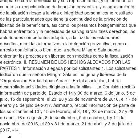
adoptarse con la beneficiaria y sus representantes; y c) tomando en
cuenta la excepcionalidad de la prisión preventiva, y el agravamiento
de la situación riesgo a la vida e integridad personal como resultado
de las particularidades que tiene la continuidad de la privación de
libertad de la beneficiaria, así como los presuntos hostigamientos que
habría enfrentado y la necesidad de salvaguardar tales derechos, las
autoridades competentes adopten, a la luz de los estándares
descritos, medidas alternativas a la detención preventiva, como el
arresto domiciliario, o bien, que la señora Milagro Sala pueda
enfrentar los procesos en libertad con medidas como la fiscalización
electrónica. II. RESUMEN DE LOS HECHOS ALEGADOS POR LAS
PARTES 1. Información alegada por los solicitantes 4. Los solicitantes
indicaron que la señora Milagro Sala es indígena y lideresa de la
“Organización Barrial Túpac Amaru”. En tal asociación, habría
desarrollado actividades dirigidas a las familias 1 La Comisión recibió
información de parte del Estado el 14 y 30 de marzo, 6 de junio, 5 de
julio, 15 de septiembre; el 23, 28 y 29 de noviembre de 2016, el 17 de
enero y 5 de julio de 2017. Asimismo, recibió información de parte de
los solicitantes el 10 y 15 de febrero; el 8, 18 y 23 de marzo, 27 y 28
de abril, 16 de agosto, 8 de septiembre, 5 de octubre, 1 y 11 de
noviembre de 2016, el 20 y 31 de marzo, 21 de abril, y 3 de julio de
2017. -1-