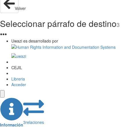
Volver
Seleccionar párrafo de destino
3
●
●
●
Uwazi es desarrollado por
CEJIL
Libreria
Acceder
3
relaciones
Información