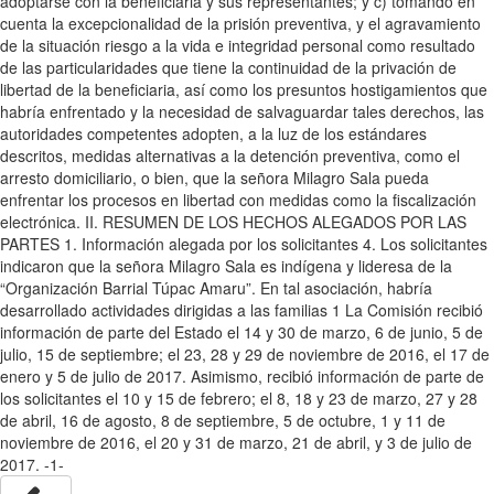
adoptarse con la beneficiaria y sus representantes; y c) tomando en
cuenta la excepcionalidad de la prisión preventiva, y el agravamiento
de la situación riesgo a la vida e integridad personal como resultado
de las particularidades que tiene la continuidad de la privación de
libertad de la beneficiaria, así como los presuntos hostigamientos que
habría enfrentado y la necesidad de salvaguardar tales derechos, las
autoridades competentes adopten, a la luz de los estándares
descritos, medidas alternativas a la detención preventiva, como el
arresto domiciliario, o bien, que la señora Milagro Sala pueda
enfrentar los procesos en libertad con medidas como la fiscalización
electrónica. II. RESUMEN DE LOS HECHOS ALEGADOS POR LAS
PARTES 1. Información alegada por los solicitantes 4. Los solicitantes
indicaron que la señora Milagro Sala es indígena y lideresa de la
“Organización Barrial Túpac Amaru”. En tal asociación, habría
desarrollado actividades dirigidas a las familias 1 La Comisión recibió
información de parte del Estado el 14 y 30 de marzo, 6 de junio, 5 de
julio, 15 de septiembre; el 23, 28 y 29 de noviembre de 2016, el 17 de
enero y 5 de julio de 2017. Asimismo, recibió información de parte de
los solicitantes el 10 y 15 de febrero; el 8, 18 y 23 de marzo, 27 y 28
de abril, 16 de agosto, 8 de septiembre, 5 de octubre, 1 y 11 de
noviembre de 2016, el 20 y 31 de marzo, 21 de abril, y 3 de julio de
2017. -1-