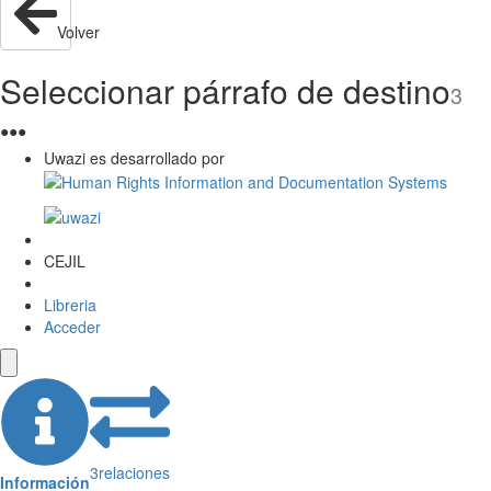
Volver
Seleccionar párrafo de destino
3
●
●
●
Uwazi es desarrollado por
CEJIL
Libreria
Acceder
3
relaciones
Información