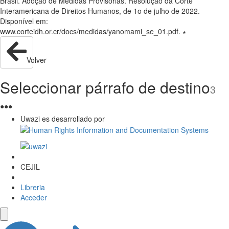
Brasil. Adoção de Medidas Provisórias. Resolução da Corte
Interamericana de Direitos Humanos, de 1o de julho de 2022.
Disponível em:
www.corteidh.or.cr/docs/medidas/yanomami_se_01.pdf. ∗
Volver
Seleccionar párrafo de destino
3
●
●
●
Uwazi es desarrollado por
CEJIL
Libreria
Acceder