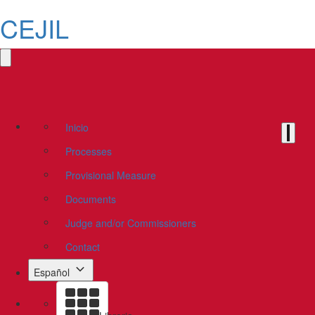
CEJIL
Inicio
Processes
Provisional Measure
Documents
Judge and/or Commissioners
Contact
Español