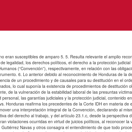
no eran susceptibles de amparo 5. 5. Resulta relevante el amplio rec
de legalidad, los derechos políticos, el derecho a la protección judicial y
Humanos (“Convención”), respectivamente, en relación con las obligaci
trumento. 6. Lo anterior debido al reconocimiento de Honduras de la dest
encia de un procedimiento y de causales para su destitución en el orde
dos, lo cual suponía la existencia de procedimientos de destitución ob
lmente, de la vulneración de la estabilidad laboral de las presuntas ví
d personal, las garantías judiciales y la protección judicial, contenido e
 vs. Honduras reafirma los precedentes de la Corte IDH en materia de ev
promover una interpretación integral de la Convención, declarando al m
ectiva del derecho al trabajo, y del artículo 23.1.c, desde la perspecti
iolaciones ocurridas en virtud de juicios políticos, al reconocer la vul
o Gutiérrez Navas y otros consagra el entendimiento de que todo proce