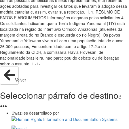
com as pessoas beneficiárias e seus representantes; e c) relate as
ações adotadas para investigar os fatos que levaram à adoção dessa
medida cautelar e, assim, evitar sua repetição. II. 1. RESUMO DE
FATOS E ARGUMENTOS Informações alegadas pelos solicitantes 4.
Os solicitantes indicaram que a Terra Indígena Yanomami (TIY) está
localizada na região do interflúvio Orinoco-Amazonas (afluentes da
margem direita do rio Branco e esquerda do rio Negro). Os povos
Yanomami e Ye'kwana vivem ali com uma população total de quase
26.000 pessoas, Em conformidade com o artigo 17.2.a do
Regulamento da CIDH, a comissária Flávia Piovesan, de
nacionalidade brasileira, não participou do debate ou deliberação
sobre o assunto. 1 -1-
Volver
Seleccionar párrafo de destino
3
●
●
●
Uwazi es desarrollado por