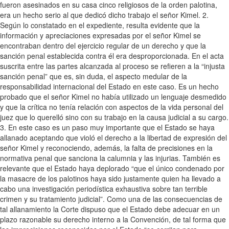
fueron asesinados en su casa cinco religiosos de la orden palotina,
era un hecho serio al que dedicó dicho trabajo el señor Kimel. 2.
Según lo constatado en el expediente, resulta evidente que la
información y apreciaciones expresadas por el señor Kimel se
encontraban dentro del ejercicio regular de un derecho y que la
sanción penal establecida contra él era desproporcionada. En el acta
suscrita entre las partes alcanzada al proceso se refieren a la “injusta
sanción penal” que es, sin duda, el aspecto medular de la
responsabilidad internacional del Estado en este caso. Es un hecho
probado que el señor Kimel no había utilizado un lenguaje desmedido
y que la crítica no tenía relación con aspectos de la vida personal del
juez que lo querelló sino con su trabajo en la causa judicial a su cargo.
3. En este caso es un paso muy importante que el Estado se haya
allanado aceptando que violó el derecho a la libertad de expresión del
señor Kimel y reconociendo, además, la falta de precisiones en la
normativa penal que sanciona la calumnia y las injurias. También es
relevante que el Estado haya deplorado “que el único condenado por
la masacre de los palotinos haya sido justamente quien ha llevado a
cabo una investigación periodística exhaustiva sobre tan terrible
crimen y su tratamiento judicial”. Como una de las consecuencias de
tal allanamiento la Corte dispuso que el Estado debe adecuar en un
plazo razonable su derecho interno a la Convención, de tal forma que