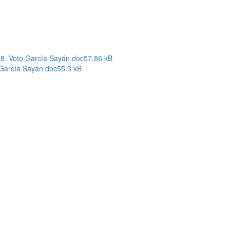
08. Voto García Sayán.doc
57.86 kB
 García Sayán.doc
55.3 kB