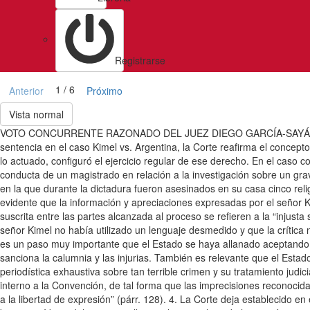
Registrarse
1 / 6
Anterior
Próximo
Vista normal
VOTO CONCURRENTE RAZONADO DEL JUEZ DIEGO GARCÍA-SAYÁN EN EL 
sentencia en el caso Kimel vs. Argentina, la Corte reafirma el conce
lo actuado, configuró el ejercicio regular de ese derecho. En el caso c
conducta de un magistrado en relación a la investigación sobre un gra
en la que durante la dictadura fueron asesinados en su casa cinco relig
evidente que la información y apreciaciones expresadas por el señor K
suscrita entre las partes alcanzada al proceso se refieren a la “injus
señor Kimel no había utilizado un lenguaje desmedido y que la crítica n
es un paso muy importante que el Estado se haya allanado aceptando qu
sanciona la calumnia y las injurias. También es relevante que el Esta
periodística exhaustiva sobre tan terrible crimen y su tratamiento ju
interno a la Convención, de tal forma que las imprecisiones reconocida
a la libertad de expresión” (párr. 128). 4. La Corte deja establecido 