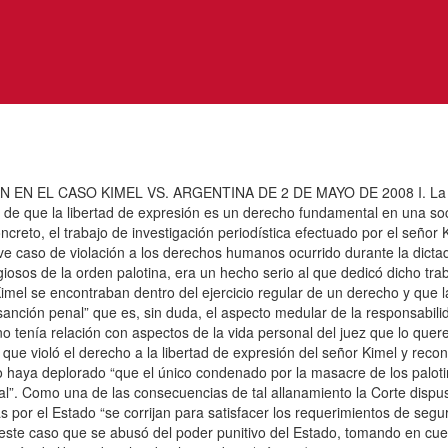
CASO KIMEL VS. ARGENTINA DE 2 DE MAYO DE 2008 I. La libertad 
pto de que la libertad de expresión es un derecho fundamental en una 
oncreto, el trabajo de investigación periodística efectuado por el señor
ve caso de violación a los derechos humanos ocurrido durante la dicta
iosos de la orden palotina, era un hecho serio al que dedicó dicho trab
imel se encontraban dentro del ejercicio regular de un derecho y que l
ta sanción penal” que es, sin duda, el aspecto medular de la responsabi
o tenía relación con aspectos de la vida personal del juez que lo querel
e violó el derecho a la libertad de expresión del señor Kimel y recon
do haya deplorado “que el único condenado por la masacre de los palot
dicial”. Como una de las consecuencias de tal allanamiento la Corte di
s por el Estado “se corrijan para satisfacer los requerimientos de segu
en este caso que se abusó del poder punitivo del Estado, tomando en cu