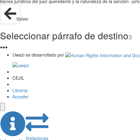
bienes jurídicos del juez querellante y la naturaleza de la sanción –priva
Volver
Seleccionar párrafo de destino
3
●
●
●
Uwazi es desarrollado por
CEJIL
Libreria
Acceder
5
relaciones