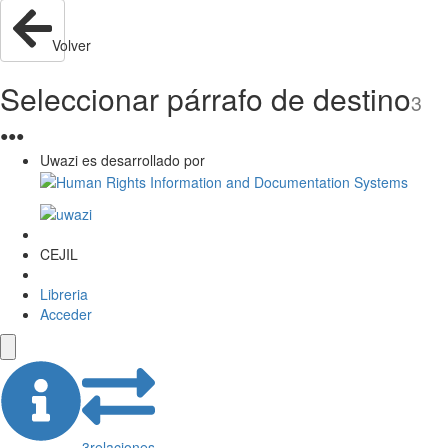
Volver
Seleccionar párrafo de destino
3
●
●
●
Uwazi es desarrollado por
CEJIL
Libreria
Acceder
3
relaciones