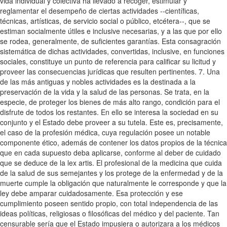
vida individual y colectiva ha llevado a recoger, estimular y
reglamentar el desempeño de ciertas actividades --científicas,
técnicas, artísticas, de servicio social o público, etcétera--, que se
estiman socialmente útiles e inclusive necesarias, y a las que por ello
se rodea, generalmente, de suficientes garantías. Esta consagración
sistemática de dichas actividades, convertidas, inclusive, en funciones
sociales, constituye un punto de referencia para calificar su licitud y
proveer las consecuencias jurídicas que resulten pertinentes. 7. Una
de las más antiguas y nobles actividades es la destinada a la
preservación de la vida y la salud de las personas. Se trata, en la
especie, de proteger los bienes de más alto rango, condición para el
disfrute de todos los restantes. En ello se interesa la sociedad en su
conjunto y el Estado debe proveer a su tutela. Este es, precisamente,
el caso de la profesión médica, cuya regulación posee un notable
componente ético, además de contener los datos propios de la técnica
que en cada supuesto deba aplicarse, conforme al deber de cuidado
que se deduce de la lex artis. El profesional de la medicina que cuida
de la salud de sus semejantes y los protege de la enfermedad y de la
muerte cumple la obligación que naturalmente le corresponde y que la
ley debe amparar cuidadosamente. Esa protección y ese
cumplimiento poseen sentido propio, con total independencia de las
ideas políticas, religiosas o filosóficas del médico y del paciente. Tan
censurable sería que el Estado impusiera o autorizara a los médicos