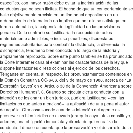
específico, con mayor razón debe evitar la incriminación de las
conductas que no sean ilícitas. El hecho de que un comportamiento se
halle objetivamente previsto en un tipo penal depositado en un
ordenamiento de la materia no implica que por ello se satisfaga, en
forma automática, la exigencia de legitimidad en las previsiones
penales. De lo contrario se justificaría la recepción de actos
materialmente admisibles, e incluso plausibles, dispuesta por
regímenes autoritarios para combatir la disidencia, la diferencia, la
discrepancia, fenómeno bien conocido a lo largo de la historia y
ampliamente reprobado. Sobre este punto también se ha pronunciado
la Corte Interamericana al examinar las características de la ley que
dispone limitaciones o restricciones al ejercicio de los derechos.
Ténganse en cuenta, al respecto, los pronunciamientos contenidos en
la Opinión Consultiva OC-6/86, del 9 de mayo de 1986, acerca de “La
Expresión ‘Leyes’ en el Artículo 30 de la Convención Americana sobre
Derechos Humanos”. 6. Cuando se ejecuta cierta conducta con la
intención de lesionar un bien jurídico, pudiera justificarse --con las
limitaciones que antes mencioné-- la aplicación de una pena al autor
de aquélla. Otra cosa sucede cuando la intención del agente es
preservar un bien jurídico de elevada jerarquía cuya tutela constituye,
además, una obligación inmediata y directa de quien realiza la
conducta. Tómese en cuenta que la preservación y el desarrollo de la