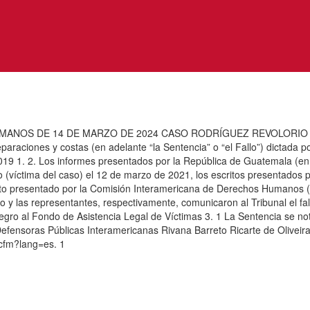
ANOS DE 14 DE MARZO DE 2024 CASO RODRÍGUEZ REVOLORIO 
araciones y costas (en adelante “la Sentencia” o “el Fallo”) dictada 
e 2019 1. 2. Los informes presentados por la República de Guatemala (e
o (víctima del caso) el 12 de marzo de 2021, los escritos presentados p
rito presentado por la Comisión Interamericana de Derechos Humanos (e
o y las representantes, respectivamente, comunicaron al Tribunal el fa
tegro al Fondo de Asistencia Legal de Víctimas 3. 1 La Sentencia se not
 Defensoras Públicas Interamericanas Rivana Barreto Ricarte de Olivei
.cfm?lang=es. 1