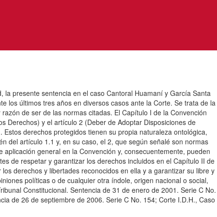
presente sentencia en el caso Cantoral Huamaní y García Santa
e los últimos tres años en diversos casos ante la Corte. Se trata de la
 y razón de ser de las normas citadas. El Capítulo I de la Convención
os Derechos) y el artículo 2 (Deber de Adoptar Disposiciones de
. Estos derechos protegidos tienen su propia naturaleza ontológica,
én del artículo 1.1 y, en su caso, el 2, que según señalé son normas
 de aplicación general en la Convención y, consecuentemente, pueden
es de respetar y garantizar los derechos incluidos en el Capítulo II de
os derechos y libertades reconocidos en ella y a garantizar su libre y
iniones políticas o de cualquier otra índole, origen nacional o social,
 Tribunal Constitucional. Sentencia de 31 de enero de 2001. Serie C No.
ncia de 26 de septiembre de 2006. Serie C No. 154; Corte I.D.H., Caso