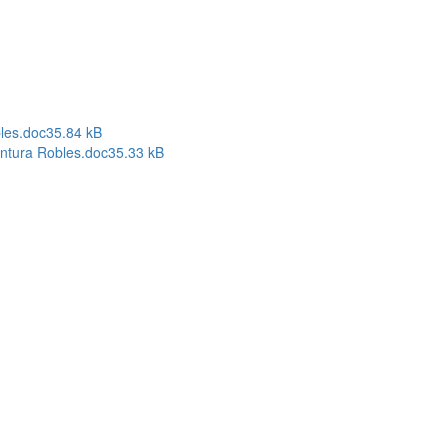
les.doc
35.84 kB
entura Robles.doc
35.33 kB