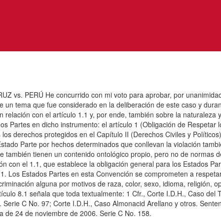
RÚ He concurrido con mi voto para aprobar, por unanimidad, la 
e un tema que fue considerado en la deliberación de este caso y durant
en relación con el artículo 1.1 y, por ende, también sobre la naturaleza
 Partes en dicho instrumento: el artículo 1 (Obligación de Respetar l
s derechos protegidos en el Capítulo II (Derechos Civiles y Políticos)
 Estado Parte por hechos determinados que conllevan la violación tambi
 que también tienen un contenido ontológico propio, pero no de normas
ón con el 1.1, que establece la obligación general para los Estados Part
: 1. Los Estados Partes en esta Convención se comprometen a respetar l
criminación alguna por motivos de raza, color, sexo, idioma, religión, op
tículo 8.1 señala que toda textualmente: 1 Cfr., Corte I.D.H., Caso del
 Serie C No. 97; Corte I.D.H., Caso Almonacid Arellano y otros. Sente
a de 24 de noviembre de 2006. Serie C No. 158.