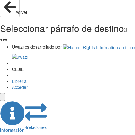
Volver
Seleccionar párrafo de destino
3
●
●
●
Uwazi es desarrollado por
CEJIL
Libreria
Acceder
4
relaciones
Información