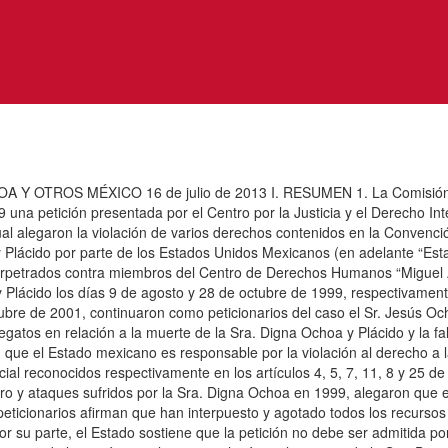
Y OTROS MÉXICO 16 de julio de 2013 I. RESUMEN 1. La Comisión I
 una petición presentada por el Centro por la Justicia y el Derecho In
al alegaron la violación de varios derechos contenidos en la Conve
Plácido por parte de los Estados Unidos Mexicanos (en adelante “Estad
rpetrados contra miembros del Centro de Derechos Humanos “Miguel Ag
 Plácido los días 9 de agosto y 28 de octubre de 1999, respectivamente,
tubre de 2001, continuaron como peticionarios del caso el Sr. Jesús O
gatos en relación a la muerte de la Sra. Digna Ochoa y Plácido y la fal
n que el Estado mexicano es responsable por la violación al derecho a la
icial reconocidos respectivamente en los artículos 4, 5, 7, 11, 8 y 25 d
o y ataques sufridos por la Sra. Digna Ochoa en 1999, alegaron que el E
ticionarios afirman que han interpuesto y agotado todos los recursos de
 su parte, el Estado sostiene que la petición no debe ser admitida porq