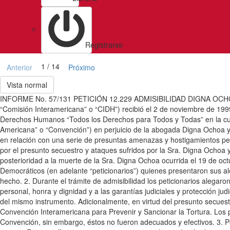
Registrarse
1 / 14
Anterior
Próximo
Vista normal
INFORME No. 57/131 PETICIÓN 12.229 ADMISIBILIDAD DIGNA OCHOA 
“Comisión Interamericana” o “CIDH”) recibió el 2 de noviembre de 1999
Derechos Humanos “Todos los Derechos para Todos y Todas” en la cu
Americana” o “Convención”) en perjuicio de la abogada Digna Ochoa y 
en relación con una serie de presuntas amenazas y hostigamientos pe
por el presunto secuestro y ataques sufridos por la Sra. Digna Ochoa y
posterioridad a la muerte de la Sra. Digna Ochoa ocurrida el 19 de oc
Democráticos (en adelante “peticionarios”) quienes presentaron sus ale
hecho. 2. Durante el trámite de admisibilidad los peticionarios alegaro
personal, honra y dignidad y a las garantías judiciales y protección jud
del mismo instrumento. Adicionalmente, en virtud del presunto secuestr
Convención Interamericana para Prevenir y Sancionar la Tortura. Los pe
Convención, sin embargo, éstos no fueron adecuados y efectivos. 3. Por