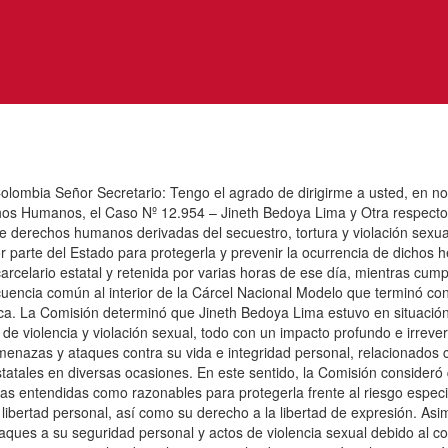
Colombia Señor Secretario: Tengo el agrado de dirigirme a usted, en
os Humanos, el Caso Nº 12.954 – Jineth Bedoya Lima y Otra respecto d
e derechos humanos derivadas del secuestro, tortura y violación sexua
r parte del Estado para protegerla y prevenir la ocurrencia de dichos
arcelario estatal y retenida por varias horas de ese día, mientras cump
uencia común al interior de la Cárcel Nacional Modelo que terminó con 
lica. La Comisión determinó que Jineth Bedoya Lima estuvo en situación
 de violencia y violación sexual, todo con un impacto profundo e irreve
amenazas y ataques contra su vida e integridad personal, relacionados 
tatales en diversas ocasiones. En este sentido, la Comisión consideró
as entendidas como razonables para protegerla frente al riesgo especia
 y libertad personal, así como su derecho a la libertad de expresión. 
taques a su seguridad personal y actos de violencia sexual debido al c