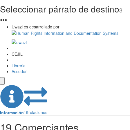
Seleccionar párrafo de destino
3
●
●
●
Uwazi es desarrollado por
CEJIL
Libreria
Acceder
19
relaciones
Información
19 Comerciantes.