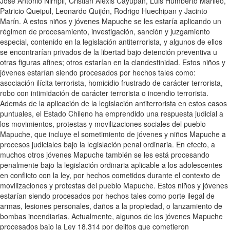
José Antonio Ñirripil, Cristian Alexis Cayupan, Luis Humberto Marileo,
Patricio Queipul, Leonardo Quijón, Rodrigo Huechipan y Jacinto
Marín. A estos niños y jóvenes Mapuche se les estaría aplicando un
régimen de procesamiento, investigación, sanción y juzgamiento
especial, contenido en la legislación antiterrorista, y algunos de ellos
se encontrarían privados de la libertad bajo detención preventiva u
otras figuras afines; otros estarían en la clandestinidad. Estos niños y
jóvenes estarían siendo procesados por hechos tales como:
asociación ilícita terrorista, homicidio frustrado de carácter terrorista,
robo con intimidación de carácter terrorista o incendio terrorista.
Además de la aplicación de la legislación antiterrorista en estos casos
puntuales, el Estado Chileno ha emprendido una respuesta judicial a
los movimientos, protestas y movilizaciones sociales del pueblo
Mapuche, que incluye el sometimiento de jóvenes y niños Mapuche a
procesos judiciales bajo la legislación penal ordinaria. En efecto, a
muchos otros jóvenes Mapuche también se les está procesando
penalmente bajo la legislación ordinaria aplicable a los adolescentes
en conflicto con la ley, por hechos cometidos durante el contexto de
movilizaciones y protestas del pueblo Mapuche. Estos niños y jóvenes
estarían siendo procesados por hechos tales como porte ilegal de
armas, lesiones personales, daños a la propiedad, o lanzamiento de
bombas incendiarias. Actualmente, algunos de los jóvenes Mapuche
procesados bajo la Ley 18.314 por delitos que cometieron