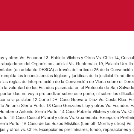
y y otros Vs. Ecuador 13, Poblete Vilches y Otros Vs. Chile 14, Cuscu
xtrabajadores del Organismo Judicial Vs. Guatemala 19, Palacio Urrutia
mbientales (en adelante DESCA) a través del artículo 26 de la Conven
pida las inconsistencias lógicas y jurídicas de la justiciabilidad dir
las reglas de interpretación de la Convención de Viena sobre el Derec
a la voluntad de los Estados plasmada en el Protocolo de San Salvador 
tunidad no voy a profundizar sobre este punto, ni sobre las dificultad
r cómo la posición 12 Corte IDH. Caso Guevara Díaz Vs. Costa Rica. F
to Antonio Sierra Porto. 13 Caso Gonzales Lluy y otros Vs. Ecuador. 
Humberto Antonio Sierra Porto. 14 Caso Poblete Vilches y otros Vs. C
orto. 15 Caso Cuscul Pivaral y otros Vs. Guatemala. Excepción Prelim
erra Porto. 16 Caso de los Buzos Miskitos (Lemoth Morris y otros) Vs
s y otros vs. Chile. Excepciones preliminares, fondo, reparaciones y 