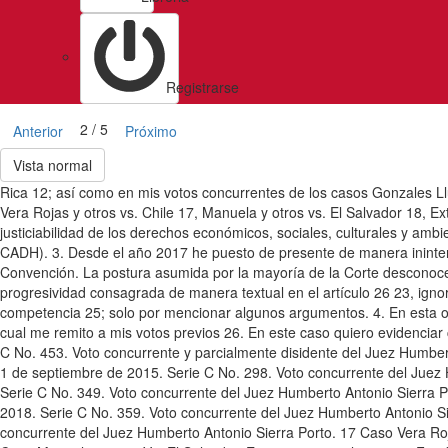
Registrarse
2 / 5
Anterior
Próximo
Vista normal
Rica 12; así como en mis votos concurrentes de los casos Gonzales Llu
Vera Rojas y otros vs. Chile 17, Manuela y otros vs. El Salvador 18, E
justiciabilidad de los derechos económicos, sociales, culturales y a
CADH). 3. Desde el año 2017 he puesto de presente de manera ininterrum
Convención. La postura asumida por la mayoría de la Corte desconoce 
progresividad consagrada de manera textual en el artículo 26 23, ignor
competencia 25; solo por mencionar algunos argumentos. 4. En esta opor
cual me remito a mis votos previos 26. En este caso quiero evidencia
C No. 453. Voto concurrente y parcialmente disidente del Juez Humber
1 de septiembre de 2015. Serie C No. 298. Voto concurrente del Juez 
Serie C No. 349. Voto concurrente del Juez Humberto Antonio Sierra P
2018. Serie C No. 359. Voto concurrente del Juez Humberto Antonio Si
concurrente del Juez Humberto Antonio Sierra Porto. 17 Caso Vera Roja