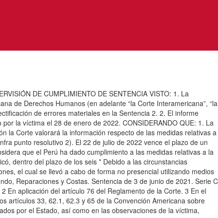
RVISIÓN DE CUMPLIMIENTO DE SENTENCIA VISTO: 1. La
ricana de Derechos Humanos (en adelante “la Corte Interamericana”, “la
ctificación de errores materiales en la Sentencia 2. 2. El informe
tado por la víctima el 28 de enero de 2022. CONSIDERANDO QUE: 1. La
ón la Corte valorará la información respecto de las medidas relativas a
nfra punto resolutivo 2). El 22 de julio de 2022 vence el plazo de un
nsidera que el Perú ha dado cumplimiento a las medidas relativas a la
có, dentro del plazo de los seis * Debido a las circunstancias
es, el cual se llevó a cabo de forma no presencial utilizando medios
ondo, Reparaciones y Costas. Sentencia de 3 de junio de 2021. Serie C
 2 En aplicación del artículo 76 del Reglamento de la Corte. 3 En el
los artículos 33, 62.1, 62.3 y 65 de la Convención Americana sobre
dos por el Estado, así como en las observaciones de la víctima,