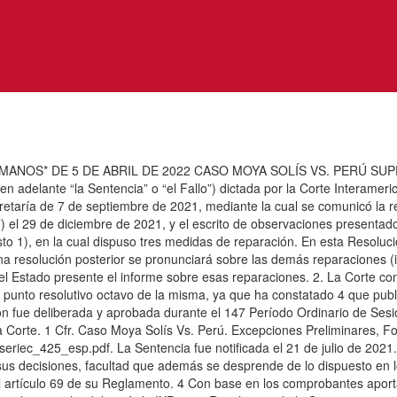
OS* DE 5 DE ABRIL DE 2022 CASO MOYA SOLÍS VS. PERÚ SUPE
en adelante “la Sentencia” o “el Fallo”) dictada por la Corte Interame
cretaría de 7 de septiembre de 2021, mediante la cual se comunicó la re
ú”) el 29 de diciembre de 2021, y el escrito de observaciones presen
to 1), en la cual dispuso tres medidas de reparación. En esta Resoluci
 una resolución posterior se pronunciará sobre las demás reparaciones (i
el Estado presente el informe sobre esas reparaciones. 2. La Corte co
l punto resolutivo octavo de la misma, ya que ha constatado 4 que publi
fue deliberada y aprobada durante el 147 Período Ordinario de Sesion
a Corte. 1 Cfr. Caso Moya Solís Vs. Perú. Excepciones Preliminares, F
/seriec_425_esp.pdf. La Sentencia fue notificada el 21 de julio de 2021.
e sus decisiones, facultad que además se desprende de lo dispuesto en 
 artículo 69 de su Reglamento. 4 Con base en los comprobantes aporta