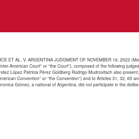
AL. V. ARGENTINA JUDGMENT OF NOVEMBER 16, 2022 (Merits, Repar
 Inter-American Court” or “the Court”), composed of the following judg
ez López Patricia Pérez Goldberg Rodrigo Mudrovitsch also present, P
rican Convention” or “the Convention”) and to Articles 31, 32, 65 and 
eronica Gómez, a national of Argentina, did not participate in the delibe