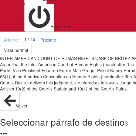
Registrarse
1 / 45
Anterior
Próximo
Vista normal
INTER-AMERICAN COURT OF HUMAN RIGHTS CASE OF BRÍTEZ ARCE ET 
Argentina, the Inter-American Court of Human Rights (hereinafter “the
Porto, Vice President Eduardo Ferrer Mac-Gregor Poisot Nancy Hernánd
63(1) of the American Convention on Human Rights (hereinafter “the Ame
Court’s Rules”) delivers this judgment, structured as follows: ∗ Judge V
Articles 19(2) of the Court’s Statute and 19(1) of the Court’s Rules.
Volver
Seleccionar párrafo de destino
3
●
●
●