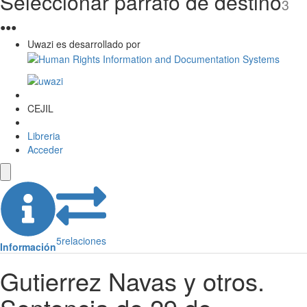
Seleccionar párrafo de destino
3
●
●
●
Uwazi es desarrollado por
CEJIL
Libreria
Acceder
5
relaciones
Información
Gutierrez Navas y otros.