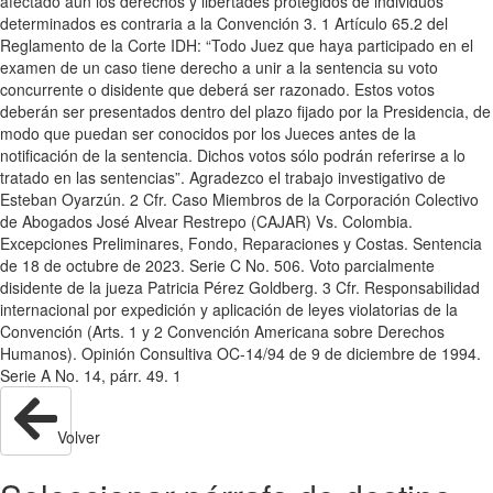
afectado aún los derechos y libertades protegidos de individuos
determinados es contraria a la Convención 3. 1 Artículo 65.2 del
Reglamento de la Corte IDH: “Todo Juez que haya participado en el
examen de un caso tiene derecho a unir a la sentencia su voto
concurrente o disidente que deberá ser razonado. Estos votos
deberán ser presentados dentro del plazo fijado por la Presidencia, de
modo que puedan ser conocidos por los Jueces antes de la
notificación de la sentencia. Dichos votos sólo podrán referirse a lo
tratado en las sentencias”. Agradezco el trabajo investigativo de
Esteban Oyarzún. 2 Cfr. Caso Miembros de la Corporación Colectivo
de Abogados José Alvear Restrepo (CAJAR) Vs. Colombia.
Excepciones Preliminares, Fondo, Reparaciones y Costas. Sentencia
de 18 de octubre de 2023. Serie C No. 506. Voto parcialmente
disidente de la jueza Patricia Pérez Goldberg. 3 Cfr. Responsabilidad
internacional por expedición y aplicación de leyes violatorias de la
Convención (Arts. 1 y 2 Convención Americana sobre Derechos
Humanos). Opinión Consultiva OC-14/94 de 9 de diciembre de 1994.
Serie A No. 14, párr. 49. 1
Volver