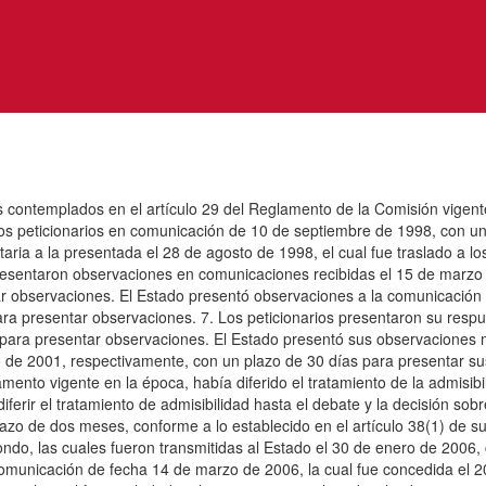
os contemplados en el artículo 29 del Reglamento de la Comisión vige
 los peticionarios en comunicación de 10 de septiembre de 1998, con u
ria a la presentada el 28 de agosto de 1998, el cual fue traslado a l
resentaron observaciones en comunicaciones recibidas el 15 de marzo y
r observaciones. El Estado presentó observaciones a la comunicación 
para presentar observaciones. 7. Los peticionarios presentaron su resp
 para presentar observaciones. El Estado presentó sus observaciones 
rzo de 2001, respectivamente, con un plazo de 30 días para presentar 
mento vigente en la época, había diferido el tratamiento de la admisibi
iferir el tratamiento de admisibilidad hasta el debate y la decisión sob
lazo de dos meses, conforme a lo establecido en el artículo 38(1) de
fondo, las cuales fueron transmitidas al Estado el 30 de enero de 200
comunicación de fecha 14 de marzo de 2006, la cual fue concedida el 2