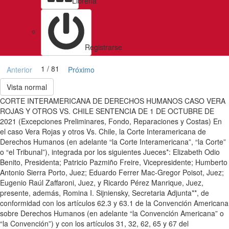
Libreria
Registrarse
1 / 81
Anterior
Próximo
Vista normal
CORTE INTERAMERICANA DE DERECHOS HUMANOS CASO VERA
ROJAS Y OTROS VS. CHILE SENTENCIA DE 1 DE OCTUBRE DE
2021 (Excepciones Preliminares, Fondo, Reparaciones y Costas) En
el caso Vera Rojas y otros Vs. Chile, la Corte Interamericana de
Derechos Humanos (en adelante “la Corte Interamericana”, “la Corte”
o “el Tribunal”), integrada por los siguientes Jueces*: Elizabeth Odio
Benito, Presidenta; Patricio Pazmiño Freire, Vicepresidente; Humberto
Antonio Sierra Porto, Juez; Eduardo Ferrer Mac-Gregor Poisot, Juez;
Eugenio Raúl Zaffaroni, Juez, y Ricardo Pérez Manrique, Juez,
presente, además, Romina I. Sijniensky, Secretaria Adjunta**, de
conformidad con los artículos 62.3 y 63.1 de la Convención Americana
sobre Derechos Humanos (en adelante “la Convención Americana” o
“la Convención”) y con los artículos 31, 32, 62, 65 y 67 del