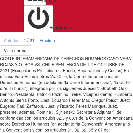
Libreria
Registrarse
1 / 81
Anterior
Próximo
Vista normal
CORTE INTERAMERICANA DE DERECHOS HUMANOS CASO VERA
ROJAS Y OTROS VS. CHILE SENTENCIA DE 1 DE OCTUBRE DE
2021 (Excepciones Preliminares, Fondo, Reparaciones y Costas) En
el caso Vera Rojas y otros Vs. Chile, la Corte Interamericana de
Derechos Humanos (en adelante “la Corte Interamericana”, “la Corte”
o “el Tribunal”), integrada por los siguientes Jueces*: Elizabeth Odio
Benito, Presidenta; Patricio Pazmiño Freire, Vicepresidente; Humberto
Antonio Sierra Porto, Juez; Eduardo Ferrer Mac-Gregor Poisot, Juez;
Eugenio Raúl Zaffaroni, Juez, y Ricardo Pérez Manrique, Juez,
presente, además, Romina I. Sijniensky, Secretaria Adjunta**, de
conformidad con los artículos 62.3 y 63.1 de la Convención Americana
sobre Derechos Humanos (en adelante “la Convención Americana” o
“la Convención”) y con los artículos 31, 32, 62, 65 y 67 del