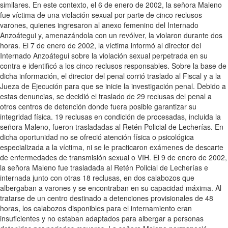
similares. En este contexto, el 6 de enero de 2002, la señora Maleno
fue víctima de una violación sexual por parte de cinco reclusos
varones, quienes ingresaron al anexo femenino del Internado
Anzoátegui y, amenazándola con un revólver, la violaron durante dos
horas. El 7 de enero de 2002, la víctima informó al director del
Internado Anzoátegui sobre la violación sexual perpetrada en su
contra e identificó a los cinco reclusos responsables. Sobre la base de
dicha información, el director del penal corrió traslado al Fiscal y a la
Jueza de Ejecución para que se inicie la investigación penal. Debido a
estas denuncias, se decidió el traslado de 29 reclusas del penal a
otros centros de detención donde fuera posible garantizar su
integridad física. 19 reclusas en condición de procesadas, incluida la
señora Maleno, fueron trasladadas al Retén Policial de Lecherías. En
dicha oportunidad no se ofreció atención física o psicológica
especializada a la víctima, ni se le practicaron exámenes de descarte
de enfermedades de transmisión sexual o VIH. El 9 de enero de 2002,
la señora Maleno fue trasladada al Retén Policial de Lecherías e
internada junto con otras 18 reclusas, en dos calabozos que
albergaban a varones y se encontraban en su capacidad máxima. Al
tratarse de un centro destinado a detenciones provisionales de 48
horas, los calabozos disponibles para el internamiento eran
insuficientes y no estaban adaptados para albergar a personas