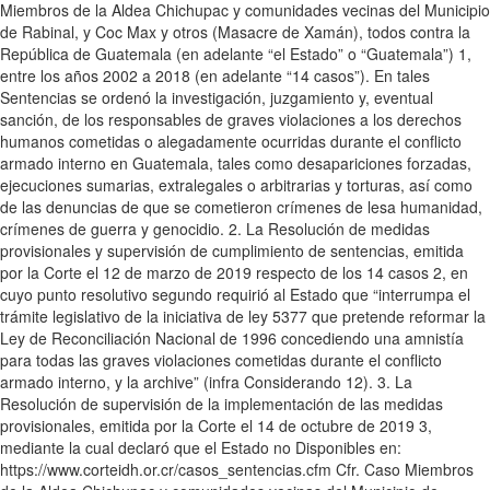
Miembros de la Aldea Chichupac y comunidades vecinas del Municipio
de Rabinal, y Coc Max y otros (Masacre de Xamán), todos contra la
República de Guatemala (en adelante “el Estado” o “Guatemala”) 1,
entre los años 2002 a 2018 (en adelante “14 casos”). En tales
Sentencias se ordenó la investigación, juzgamiento y, eventual
sanción, de los responsables de graves violaciones a los derechos
humanos cometidas o alegadamente ocurridas durante el conflicto
armado interno en Guatemala, tales como desapariciones forzadas,
ejecuciones sumarias, extralegales o arbitrarias y torturas, así como
de las denuncias de que se cometieron crímenes de lesa humanidad,
crímenes de guerra y genocidio. 2. La Resolución de medidas
provisionales y supervisión de cumplimiento de sentencias, emitida
por la Corte el 12 de marzo de 2019 respecto de los 14 casos 2, en
cuyo punto resolutivo segundo requirió al Estado que “interrumpa el
trámite legislativo de la iniciativa de ley 5377 que pretende reformar la
Ley de Reconciliación Nacional de 1996 concediendo una amnistía
para todas las graves violaciones cometidas durante el conflicto
armado interno, y la archive” (infra Considerando 12). 3. La
Resolución de supervisión de la implementación de las medidas
provisionales, emitida por la Corte el 14 de octubre de 2019 3,
mediante la cual declaró que el Estado no Disponibles en:
https://www.corteidh.or.cr/casos_sentencias.cfm Cfr. Caso Miembros