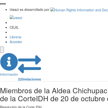
●
●
●
Uwazi es desarrollado por
CEJIL
Libreria
Acceder
Información
220
relaciones
Miembros de la Aldea Chichupac 
de la CorteIDH de 20 de octubre
Resolución de la Corte IDH