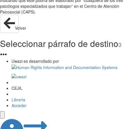
indicando que éste podría ser elaborado por “cualquiera de los tres
psicólogos especializados que trabajan” en el Centro de Atención
Psicosocial (CAPS).
Volver
Seleccionar párrafo de destino
3
●
●
●
Uwazi es desarrollado por
CEJIL
Libreria
Acceder