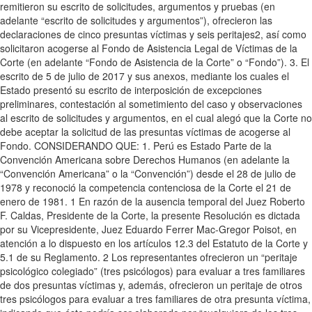
remitieron su escrito de solicitudes, argumentos y pruebas (en
adelante “escrito de solicitudes y argumentos”), ofrecieron las
declaraciones de cinco presuntas víctimas y seis peritajes2, así como
solicitaron acogerse al Fondo de Asistencia Legal de Víctimas de la
Corte (en adelante “Fondo de Asistencia de la Corte” o “Fondo”). 3. El
escrito de 5 de julio de 2017 y sus anexos, mediante los cuales el
Estado presentó su escrito de interposición de excepciones
preliminares, contestación al sometimiento del caso y observaciones
al escrito de solicitudes y argumentos, en el cual alegó que la Corte no
debe aceptar la solicitud de las presuntas víctimas de acogerse al
Fondo. CONSIDERANDO QUE: 1. Perú es Estado Parte de la
Convención Americana sobre Derechos Humanos (en adelante la
“Convención Americana” o la “Convención”) desde el 28 de julio de
1978 y reconoció la competencia contenciosa de la Corte el 21 de
enero de 1981. 1 En razón de la ausencia temporal del Juez Roberto
F. Caldas, Presidente de la Corte, la presente Resolución es dictada
por su Vicepresidente, Juez Eduardo Ferrer Mac-Gregor Poisot, en
atención a lo dispuesto en los artículos 12.3 del Estatuto de la Corte y
5.1 de su Reglamento. 2 Los representantes ofrecieron un “peritaje
psicológico colegiado” (tres psicólogos) para evaluar a tres familiares
de dos presuntas víctimas y, además, ofrecieron un peritaje de otros
tres psicólogos para evaluar a tres familiares de otra presunta víctima,