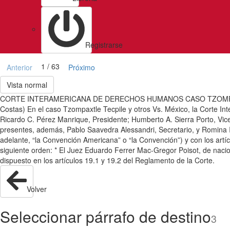
Registrarse
1 / 63
Anterior
Próximo
Vista normal
CORTE INTERAMERICANA DE DERECHOS HUMANOS CASO TZOMPAXTLE
Costas) En el caso Tzompaxtle Tecpile y otros Vs. México, la Corte Int
Ricardo C. Pérez Manrique, Presidente; Humberto A. Sierra Porto, Vi
presentes, además, Pablo Saavedra Alessandri, Secretario, y Romina I
adelante, “la Convención Americana” o “la Convención”) y con los artíc
siguiente orden: * El Juez Eduardo Ferrer Mac-Gregor Poisot, de nacion
dispuesto en los artículos 19.1 y 19.2 del Reglamento de la Corte.
Volver
Seleccionar párrafo de destino
3