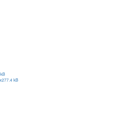
 kB
x
277.4 kB