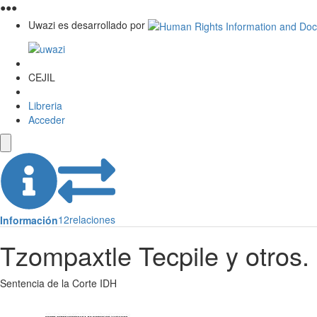
●
●
●
Uwazi es desarrollado por
CEJIL
Libreria
Acceder
12
relaciones
Información
Tzompaxtle Tecpile y otros
Sentencia de la Corte IDH