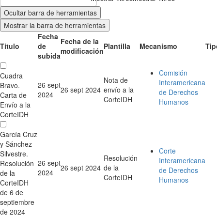
Ocultar barra de herramientas
Mostrar la barra de herramientas
Fecha
Fecha de la
Título
de
Plantilla
Mecanismo
Tip
modificación
subida
Comisión
Cuadra
Nota de
Interamericana
26 sept
Bravo.
26 sept 2024
envío a la
de Derechos
2024
Carta de
CorteIDH
Humanos
Envío a la
CorteIDH
García Cruz
y Sánchez
Corte
Silvestre.
Resolución
Interamericana
26 sept
Resolución
26 sept 2024
de la
de Derechos
2024
de la
CorteIDH
Humanos
CorteIDH
de 6 de
septiembre
de 2024