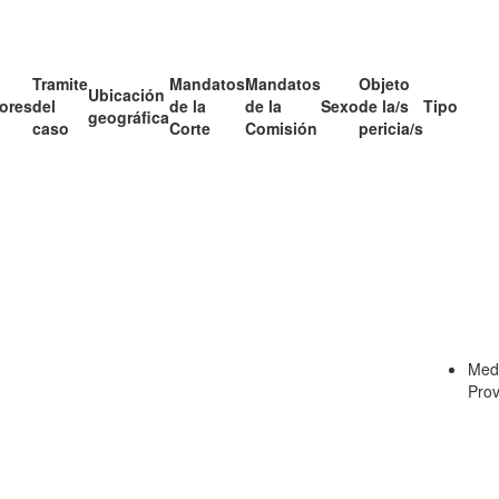
Tramite
Mandatos
Mandatos
Objeto
Ubicación
ores
del
de la
de la
Sexo
de la/s
Tipo
geográfica
caso
Corte
Comisión
pericia/s
Med
Prov