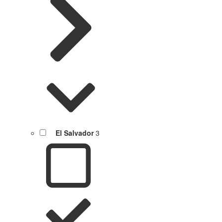
El Salvador
3