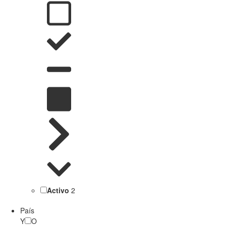
Activo
2
País
Y
O