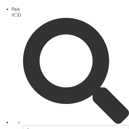
País
Y
O