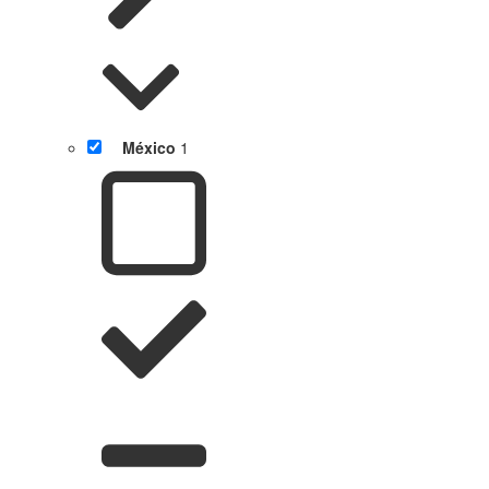
México
1