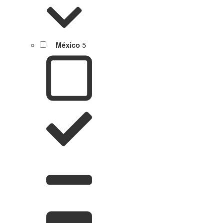
México
5